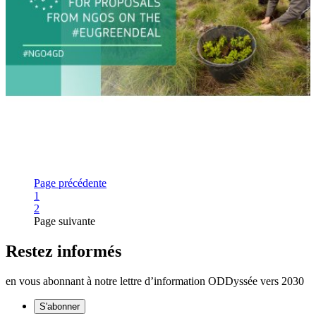
Page précédente
Page
1
Page
2
Page suivante
Restez informés
en vous abonnant à notre lettre d’information ODDyssée vers 2030
S'abonner