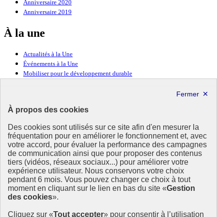
Anniversaire 2020
Anniversaire 2019
À la une
Actualités à la Une
Événements à la Une
Mobiliser pour le développement durable
Forum politique de haut niveau
Lettre d’information ODDyssée vers 2030
À propos des cookies
Ressources
Des cookies sont utilisés sur ce site afin d'en mesurer la
fréquentation pour en améliorer le fonctionnement et, avec
Ressources
votre accord, pour évaluer la performance des campagnes
La Méth’ODD
de communication ainsi que pour proposer des contenus
Gouvernement
tiers (vidéos, réseaux sociaux...) pour améliorer votre
expérience utilisateur. Nous conservons votre choix
Ce site propose l’information de référence concernant l’Agenda
pendant 6 mois. Vous pouvez changer ce choix à tout
2030 et la feuille de route de la France. Il valorise la mobilisation de
moment en cliquant sur le lien en bas du site «
Gestion
tous les acteurs.
des cookies
».
info.gouv.fr
- ouvre une nouvelle fenêtre
Cliquez sur «
Tout accepter
» pour consentir à l’utilisation