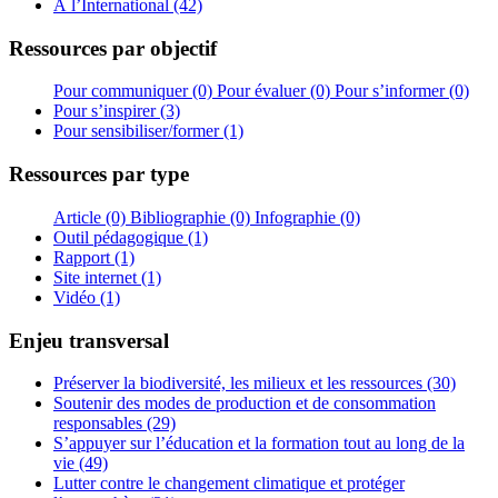
À l’International (42)
Ressources par objectif
Pour communiquer (0)
Pour évaluer (0)
Pour s’informer (0)
Pour s’inspirer (3)
Pour sensibiliser/former (1)
Ressources par type
Article (0)
Bibliographie (0)
Infographie (0)
Outil pédagogique (1)
Rapport (1)
Site internet (1)
Vidéo (1)
Enjeu transversal
Préserver la biodiversité, les milieux et les ressources (30)
Soutenir des modes de production et de consommation
responsables (29)
S’appuyer sur l’éducation et la formation tout au long de la
vie (49)
Lutter contre le changement climatique et protéger