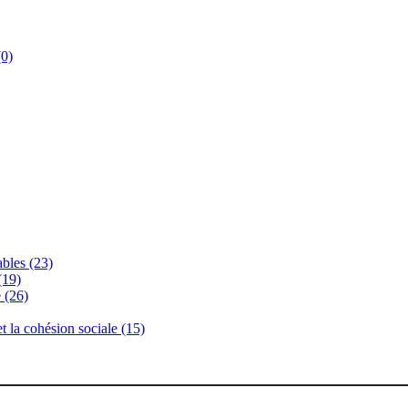
(0)
bles (23)
(19)
 (26)
 et la cohésion sociale (15)