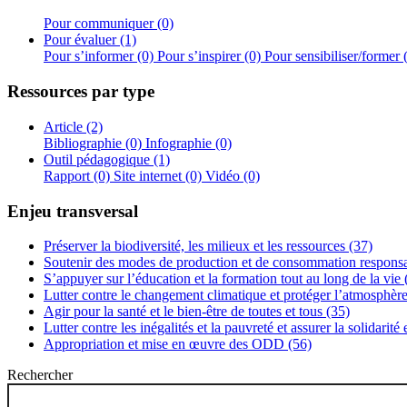
Pour communiquer (0)
Pour évaluer (1)
Pour s’informer (0)
Pour s’inspirer (0)
Pour sensibiliser/former 
Ressources par type
Article (2)
Bibliographie (0)
Infographie (0)
Outil pédagogique (1)
Rapport (0)
Site internet (0)
Vidéo (0)
Enjeu transversal
Préserver la biodiversité, les milieux et les ressources (37)
Soutenir des modes de production et de consommation responsa
S’appuyer sur l’éducation et la formation tout au long de la vie 
Lutter contre le changement climatique et protéger l’atmosphère
Agir pour la santé et le bien-être de toutes et tous (35)
Lutter contre les inégalités et la pauvreté et assurer la solidarité
Appropriation et mise en œuvre des ODD (56)
Rechercher