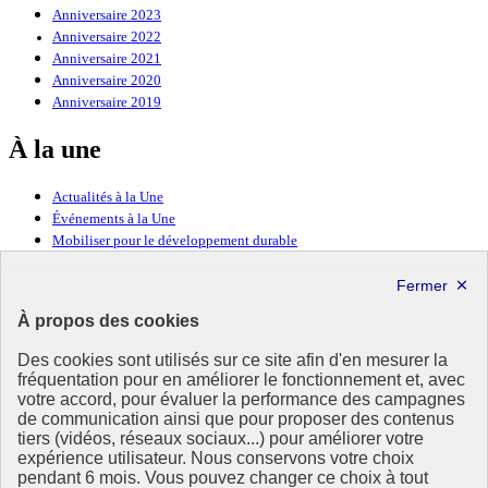
Anniversaire 2023
Anniversaire 2022
Anniversaire 2021
Anniversaire 2020
Anniversaire 2019
À la une
Actualités à la Une
Événements à la Une
Mobiliser pour le développement durable
Forum politique de haut niveau
Lettre d’information ODDyssée vers 2030
À propos des cookies
Ressources
Des cookies sont utilisés sur ce site afin d'en mesurer la
fréquentation pour en améliorer le fonctionnement et, avec
Ressources
votre accord, pour évaluer la performance des campagnes
La Méth’ODD
de communication ainsi que pour proposer des contenus
Gouvernement
tiers (vidéos, réseaux sociaux...) pour améliorer votre
expérience utilisateur. Nous conservons votre choix
Ce site propose l’information de référence concernant l’Agenda
pendant 6 mois. Vous pouvez changer ce choix à tout