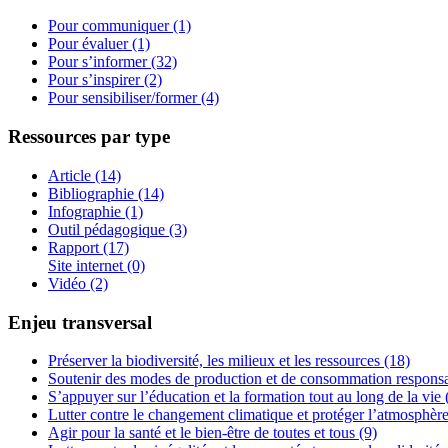
Pour communiquer (1)
Pour évaluer (1)
Pour s’informer (32)
Pour s’inspirer (2)
Pour sensibiliser/former (4)
Ressources par type
Article (14)
Bibliographie (14)
Infographie (1)
Outil pédagogique (3)
Rapport (17)
Site internet (0)
Vidéo (2)
Enjeu transversal
Préserver la biodiversité, les milieux et les ressources (18)
Soutenir des modes de production et de consommation responsa
S’appuyer sur l’éducation et la formation tout au long de la vie 
Lutter contre le changement climatique et protéger l’atmosphère
Agir pour la santé et le bien-être de toutes et tous (9)