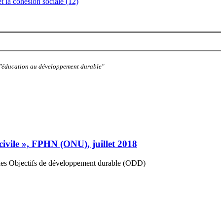
 et la cohésion sociale (12)
: "éducation au développement durable"
civile », FPHN (ONU), juillet 2018
r des Objectifs de développement durable (ODD)