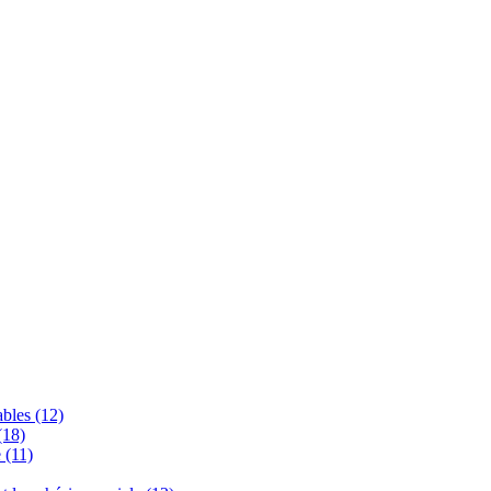
bles (12)
(18)
 (11)