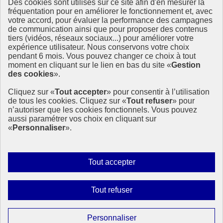
Des cookies sont utilisés sur ce site afin d'en mesurer la
fréquentation pour en améliorer le fonctionnement et, avec
Ressources
votre accord, pour évaluer la performance des campagnes
La Méth’ODD
de communication ainsi que pour proposer des contenus
Gouvernement
tiers (vidéos, réseaux sociaux...) pour améliorer votre
expérience utilisateur. Nous conservons votre choix
Ce site propose l’information de référence concernant l’Agenda
pendant 6 mois. Vous pouvez changer ce choix à tout
2030 et la feuille de route de la France. Il valorise la mobilisation de
moment en cliquant sur le lien en bas du site «
Gestion
tous les acteurs.
des cookies
».
info.gouv.fr
- ouvre une nouvelle fenêtre
Cliquez sur «
Tout accepter
» pour consentir à l’utilisation
service-public.fr
- ouvre une nouvelle fenêtre
de tous les cookies. Cliquez sur «
Tout refuser
» pour
legifrance.gouv.fr
- ouvre une nouvelle fenêtre
n’autoriser que les cookies fonctionnels. Vous pouvez
data.gouv.fr
- ouvre une nouvelle fenêtre
aussi paramétrer vos choix en cliquant sur
«
Personnaliser
».
Plan du site
Accessibilité
Mentions légales
Qui sommes-nous ?
Autoriser
Tout accepter
Aide
tous
Contact
les
Gestion des cookies
Interdire
Tout refuser
cookies
Paramètres d’affichage
tous
les
Sauf mention contraire, tous les contenus de ce site sont sous
Paramétrer
Personnaliser