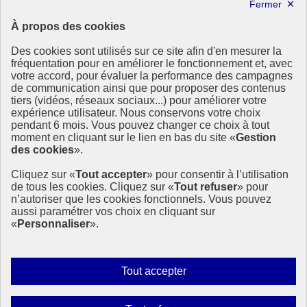
Lettre d’information ODDyssée vers 2030
À propos des cookies
Ressources
Des cookies sont utilisés sur ce site afin d'en mesurer la
Ressources
fréquentation pour en améliorer le fonctionnement et, avec
votre accord, pour évaluer la performance des campagnes
La Méth’ODD
de communication ainsi que pour proposer des contenus
Gouvernement
tiers (vidéos, réseaux sociaux...) pour améliorer votre
expérience utilisateur. Nous conservons votre choix
Ce site propose l’information de référence concernant l’Agenda
pendant 6 mois. Vous pouvez changer ce choix à tout
2030 et la feuille de route de la France. Il valorise la mobilisation de
moment en cliquant sur le lien en bas du site «
Gestion
tous les acteurs.
des cookies
».
info.gouv.fr
- ouvre une nouvelle fenêtre
Cliquez sur «
Tout accepter
» pour consentir à l’utilisation
service-public.fr
- ouvre une nouvelle fenêtre
de tous les cookies. Cliquez sur «
Tout refuser
» pour
legifrance.gouv.fr
- ouvre une nouvelle fenêtre
n’autoriser que les cookies fonctionnels. Vous pouvez
data.gouv.fr
- ouvre une nouvelle fenêtre
aussi paramétrer vos choix en cliquant sur
«
Personnaliser
».
Plan du site
Accessibilité
Mentions légales
Qui sommes-nous ?
Autoriser
Tout accepter
Aide
tous
Contact
les
Gestion des cookies