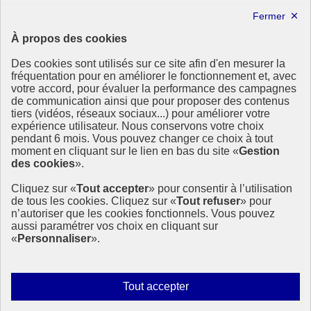
Forum politique de haut niveau
Lettre d’information ODDyssée vers 2030
À propos des cookies
Ressources
Des cookies sont utilisés sur ce site afin d'en mesurer la
Ressources
fréquentation pour en améliorer le fonctionnement et, avec
votre accord, pour évaluer la performance des campagnes
La Méth’ODD
de communication ainsi que pour proposer des contenus
Gouvernement
tiers (vidéos, réseaux sociaux...) pour améliorer votre
expérience utilisateur. Nous conservons votre choix
Ce site propose l’information de référence concernant l’Agenda
pendant 6 mois. Vous pouvez changer ce choix à tout
2030 et la feuille de route de la France. Il valorise la mobilisation de
moment en cliquant sur le lien en bas du site «
Gestion
tous les acteurs.
des cookies
».
info.gouv.fr
- ouvre une nouvelle fenêtre
Cliquez sur «
Tout accepter
» pour consentir à l’utilisation
service-public.fr
- ouvre une nouvelle fenêtre
de tous les cookies. Cliquez sur «
Tout refuser
» pour
legifrance.gouv.fr
- ouvre une nouvelle fenêtre
n’autoriser que les cookies fonctionnels. Vous pouvez
data.gouv.fr
- ouvre une nouvelle fenêtre
aussi paramétrer vos choix en cliquant sur
«
Personnaliser
».
Plan du site
Accessibilité
Mentions légales
Qui sommes-nous ?
Autoriser
Tout accepter
Aide
tous
Contact