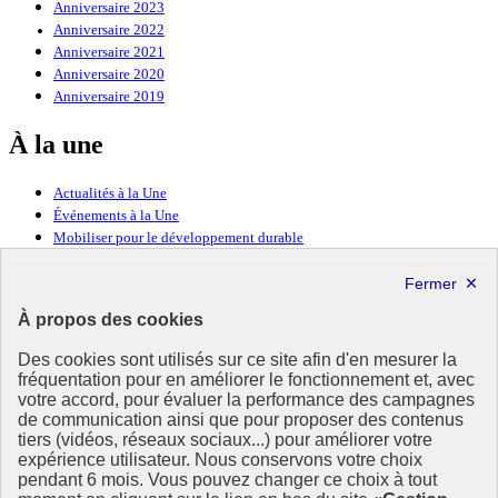
Anniversaire 2023
Anniversaire 2022
Anniversaire 2021
Anniversaire 2020
Anniversaire 2019
À la une
Actualités à la Une
Événements à la Une
Mobiliser pour le développement durable
Forum politique de haut niveau
Lettre d’information ODDyssée vers 2030
À propos des cookies
Ressources
Des cookies sont utilisés sur ce site afin d'en mesurer la
fréquentation pour en améliorer le fonctionnement et, avec
Ressources
votre accord, pour évaluer la performance des campagnes
La Méth’ODD
de communication ainsi que pour proposer des contenus
Gouvernement
tiers (vidéos, réseaux sociaux...) pour améliorer votre
expérience utilisateur. Nous conservons votre choix
Ce site propose l’information de référence concernant l’Agenda
pendant 6 mois. Vous pouvez changer ce choix à tout
2030 et la feuille de route de la France. Il valorise la mobilisation de