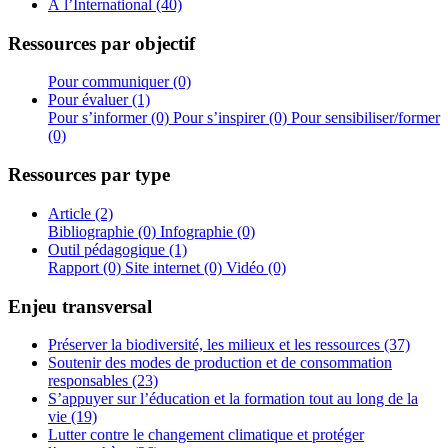
À l’International (40)
Ressources par objectif
Pour communiquer (0)
Pour évaluer (1)
Pour s’informer (0)
Pour s’inspirer (0)
Pour sensibiliser/former
(0)
Ressources par type
Article (2)
Bibliographie (0)
Infographie (0)
Outil pédagogique (1)
Rapport (0)
Site internet (0)
Vidéo (0)
Enjeu transversal
Préserver la biodiversité, les milieux et les ressources (37)
Soutenir des modes de production et de consommation
responsables (23)
S’appuyer sur l’éducation et la formation tout au long de la
vie (19)
Lutter contre le changement climatique et protéger