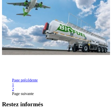
Page précédente
Page
1
Page
2
Page suivante
Restez informés