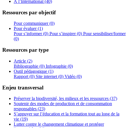
À l’International (40)
Ressources par objectif
Pour communiquer (0)
Pour évaluer (1)
Pour s’informer (0)
Pour s’inspirer (0)
Pour sensibiliser/former
(0)
Ressources par type
Article (2)
Bibliographie (0)
Infographie (0)
Outil pédagogique (1)
Rapport (0)
Site internet (0)
Vidéo (0)
Enjeu transversal
Préserver la biodiversité, les milieux et les ressources (37)
Soutenir des modes de production et de consommation
responsables (23)
S’appuyer sur l’éducation et la formation tout au long de la
vie (19)
Lutter contre le changement climatique et protéger