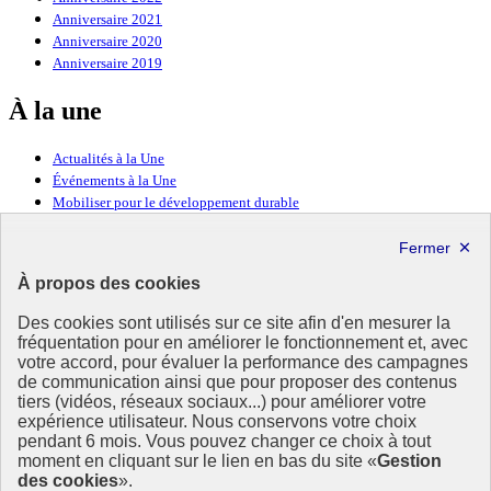
Anniversaire 2021
Anniversaire 2020
Anniversaire 2019
À la une
Actualités à la Une
Événements à la Une
Mobiliser pour le développement durable
Forum politique de haut niveau
Lettre d’information ODDyssée vers 2030
À propos des cookies
Ressources
Des cookies sont utilisés sur ce site afin d'en mesurer la
fréquentation pour en améliorer le fonctionnement et, avec
Ressources
votre accord, pour évaluer la performance des campagnes
La Méth’ODD
de communication ainsi que pour proposer des contenus
Gouvernement
tiers (vidéos, réseaux sociaux...) pour améliorer votre
expérience utilisateur. Nous conservons votre choix
Ce site propose l’information de référence concernant l’Agenda
pendant 6 mois. Vous pouvez changer ce choix à tout
2030 et la feuille de route de la France. Il valorise la mobilisation de
moment en cliquant sur le lien en bas du site «
Gestion
tous les acteurs.
des cookies
».