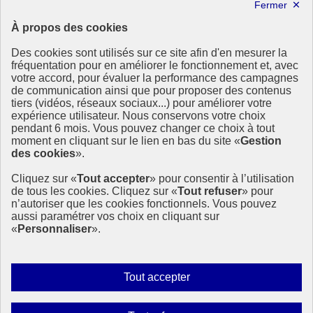
Lettre d’information ODDyssée vers 2030
À propos des cookies
Ressources
Des cookies sont utilisés sur ce site afin d'en mesurer la
Ressources
fréquentation pour en améliorer le fonctionnement et, avec
votre accord, pour évaluer la performance des campagnes
La Méth’ODD
de communication ainsi que pour proposer des contenus
Gouvernement
tiers (vidéos, réseaux sociaux...) pour améliorer votre
expérience utilisateur. Nous conservons votre choix
Ce site propose l’information de référence concernant l’Agenda
pendant 6 mois. Vous pouvez changer ce choix à tout
2030 et la feuille de route de la France. Il valorise la mobilisation de
moment en cliquant sur le lien en bas du site «
Gestion
tous les acteurs.
des cookies
».
info.gouv.fr
- ouvre une nouvelle fenêtre
Cliquez sur «
Tout accepter
» pour consentir à l’utilisation
service-public.fr
- ouvre une nouvelle fenêtre
de tous les cookies. Cliquez sur «
Tout refuser
» pour
legifrance.gouv.fr
- ouvre une nouvelle fenêtre
n’autoriser que les cookies fonctionnels. Vous pouvez
data.gouv.fr
- ouvre une nouvelle fenêtre
aussi paramétrer vos choix en cliquant sur
«
Personnaliser
».
Plan du site
Accessibilité
Mentions légales
Qui sommes-nous ?
Autoriser
Tout accepter
Aide
tous
Contact
les
Gestion des cookies