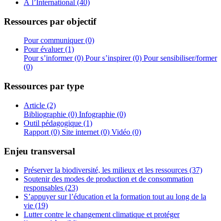
À l’International (40)
Ressources par objectif
Pour communiquer (0)
Pour évaluer (1)
Pour s’informer (0)
Pour s’inspirer (0)
Pour sensibiliser/former
(0)
Ressources par type
Article (2)
Bibliographie (0)
Infographie (0)
Outil pédagogique (1)
Rapport (0)
Site internet (0)
Vidéo (0)
Enjeu transversal
Préserver la biodiversité, les milieux et les ressources (37)
Soutenir des modes de production et de consommation
responsables (23)
S’appuyer sur l’éducation et la formation tout au long de la
vie (19)
Lutter contre le changement climatique et protéger