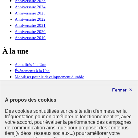
Anniversaire 2025
Anniversaire 2024
Anniversaire 2023
Anniversaire 2022
Anniversaire 2021
Anniversaire 2020
Anniversaire 2019
À la une
Actualités à la Une
Événements à la Une
Mobiliser pour le développement durable
Forum politique de haut niveau
Lettre d’information ODDyssée vers 2030
À propos des cookies
Ressources
Des cookies sont utilisés sur ce site afin d'en mesurer la
Ressources
fréquentation pour en améliorer le fonctionnement et, avec
votre accord, pour évaluer la performance des campagnes
La Méth’ODD
de communication ainsi que pour proposer des contenus
Gouvernement
tiers (vidéos, réseaux sociaux...) pour améliorer votre