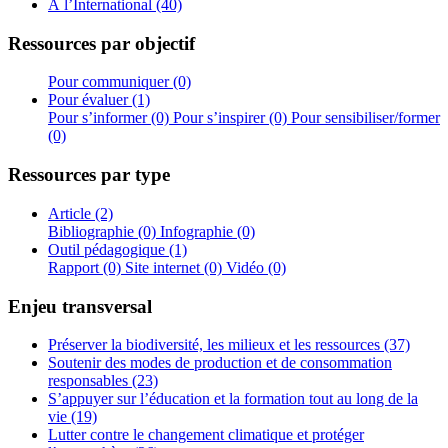
À l’International (40)
Ressources par objectif
Pour communiquer (0)
Pour évaluer (1)
Pour s’informer (0)
Pour s’inspirer (0)
Pour sensibiliser/former
(0)
Ressources par type
Article (2)
Bibliographie (0)
Infographie (0)
Outil pédagogique (1)
Rapport (0)
Site internet (0)
Vidéo (0)
Enjeu transversal
Préserver la biodiversité, les milieux et les ressources (37)
Soutenir des modes de production et de consommation
responsables (23)
S’appuyer sur l’éducation et la formation tout au long de la
vie (19)
Lutter contre le changement climatique et protéger