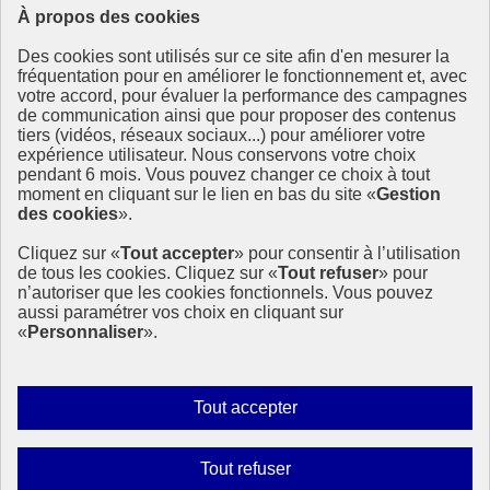
À propos des cookies
Ressources
Des cookies sont utilisés sur ce site afin d'en mesurer la
Ressources
fréquentation pour en améliorer le fonctionnement et, avec
votre accord, pour évaluer la performance des campagnes
La Méth’ODD
de communication ainsi que pour proposer des contenus
Gouvernement
tiers (vidéos, réseaux sociaux...) pour améliorer votre
expérience utilisateur. Nous conservons votre choix
Ce site propose l’information de référence concernant l’Agenda
pendant 6 mois. Vous pouvez changer ce choix à tout
2030 et la feuille de route de la France. Il valorise la mobilisation de
moment en cliquant sur le lien en bas du site «
Gestion
tous les acteurs.
des cookies
».
info.gouv.fr
- ouvre une nouvelle fenêtre
Cliquez sur «
Tout accepter
» pour consentir à l’utilisation
service-public.fr
- ouvre une nouvelle fenêtre
de tous les cookies. Cliquez sur «
Tout refuser
» pour
legifrance.gouv.fr
- ouvre une nouvelle fenêtre
n’autoriser que les cookies fonctionnels. Vous pouvez
data.gouv.fr
- ouvre une nouvelle fenêtre
aussi paramétrer vos choix en cliquant sur
«
Personnaliser
».
Plan du site
Accessibilité
Mentions légales
Qui sommes-nous ?
Autoriser
Tout accepter
Aide
tous
Contact
les
Gestion des cookies
Interdire
Tout refuser
Paramètres d’affichage
cookies