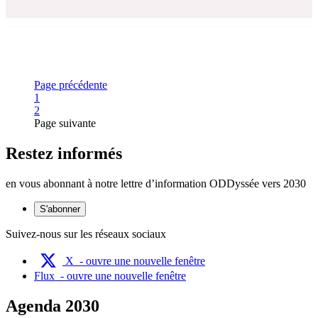
Page précédente
Page
1
Page
2
Page suivante
Restez informés
en vous abonnant à notre lettre d’information ODDyssée vers 2030
S'abonner
Suivez-nous sur les réseaux sociaux
X
- ouvre une nouvelle fenêtre
Flux
- ouvre une nouvelle fenêtre
Agenda 2030