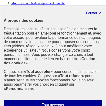
Mobiliser pour le développement durable
Forum politique de haut niveau
Lettre d’information ODDyssée vers 2030
À propos des cookies
Ressources
Des cookies sont utilisés sur ce site afin d'en mesurer la
fréquentation pour en améliorer le fonctionnement et, avec
Ressources
votre accord, pour évaluer la performance des campagnes
La Méth’ODD
de communication ainsi que pour proposer des contenus
Gouvernement
tiers (vidéos, réseaux sociaux...) pour améliorer votre
expérience utilisateur. Nous conservons votre choix
Ce site propose l’information de référence concernant l’Agenda
pendant 6 mois. Vous pouvez changer ce choix à tout
2030 et la feuille de route de la France. Il valorise la mobilisation de
moment en cliquant sur le lien en bas du site «
Gestion
tous les acteurs.
des cookies
».
info.gouv.fr
- ouvre une nouvelle fenêtre
Cliquez sur «
Tout accepter
» pour consentir à l’utilisation
service-public.fr
- ouvre une nouvelle fenêtre
de tous les cookies. Cliquez sur «
Tout refuser
» pour
legifrance.gouv.fr
- ouvre une nouvelle fenêtre
n’autoriser que les cookies fonctionnels. Vous pouvez
data.gouv.fr
- ouvre une nouvelle fenêtre
aussi paramétrer vos choix en cliquant sur
«
Personnaliser
».
Plan du site
Accessibilité
Mentions légales
Qui sommes-nous ?
Autoriser
Tout accepter