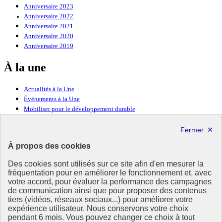
Anniversaire 2023
Anniversaire 2022
Anniversaire 2021
Anniversaire 2020
Anniversaire 2019
À la une
Actualités à la Une
Événements à la Une
Mobiliser pour le développement durable
Forum politique de haut niveau
Lettre d’information ODDyssée vers 2030
À propos des cookies
Ressources
Des cookies sont utilisés sur ce site afin d'en mesurer la
Ressources
fréquentation pour en améliorer le fonctionnement et, avec
votre accord, pour évaluer la performance des campagnes
La Méth’ODD
de communication ainsi que pour proposer des contenus
Gouvernement
tiers (vidéos, réseaux sociaux...) pour améliorer votre
expérience utilisateur. Nous conservons votre choix
Ce site propose l’information de référence concernant l’Agenda
pendant 6 mois. Vous pouvez changer ce choix à tout