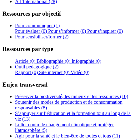
À l’International (28)
Ressources par objectif
Pour communiquer (1)
Pour évaluer (0)
Pour s’informer (0)
Pour s’inspirer (0)
Pour sensibiliser/former (2)
Ressources par type
Article (0)
Bibliographie (0)
Infographie (0)
Outil pédagogique (2)
Rapport (0)
Site internet (0)
Vidéo (0)
Enjeu transversal
Préserver la biodiversité, les milieux et les ressources (10)
Soutenir des modes de production et de consommation
responsables (8)
S’appuyer sur l’éducation et la formation tout au long de la
vie (13)
Lutter contre le changement climatique et protéger
l’atmosphère (5)
Agir pour la santé et le bien-être de toutes et tous (11)