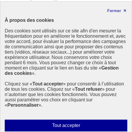
Forum politique de haut niveau
Lettre d’information ODDyssée vers 2030
À propos des cookies
Ressources
Des cookies sont utilisés sur ce site afin d'en mesurer la
fréquentation pour en améliorer le fonctionnement et, avec
Ressources
votre accord, pour évaluer la performance des campagnes
La Méth’ODD
de communication ainsi que pour proposer des contenus
Gouvernement
tiers (vidéos, réseaux sociaux...) pour améliorer votre
expérience utilisateur. Nous conservons votre choix
Ce site propose l’information de référence concernant l’Agenda
pendant 6 mois. Vous pouvez changer ce choix à tout
2030 et la feuille de route de la France. Il valorise la mobilisation de
moment en cliquant sur le lien en bas du site «
Gestion
tous les acteurs.
des cookies
».
info.gouv.fr
- ouvre une nouvelle fenêtre
Cliquez sur «
Tout accepter
» pour consentir à l’utilisation
service-public.fr
- ouvre une nouvelle fenêtre
de tous les cookies. Cliquez sur «
Tout refuser
» pour
legifrance.gouv.fr
- ouvre une nouvelle fenêtre
n’autoriser que les cookies fonctionnels. Vous pouvez
data.gouv.fr
- ouvre une nouvelle fenêtre
aussi paramétrer vos choix en cliquant sur
«
Personnaliser
».
Plan du site
Accessibilité
Mentions légales
Qui sommes-nous ?
Autoriser
Tout accepter
Aide