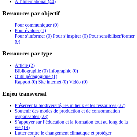
À l’International (40)
Ressources par objectif
Pour communiquer (0)
Pour évaluer (1)
Pour s’informer (0)
Pour s’inspirer (0)
Pour sensibiliser/former
(0)
Ressources par type
Article (2)
Bibliographie (0)
Infographie (0)
Outil pédagogique (1)
Rapport (0)
Site internet (0)
Vidéo (0)
Enjeu transversal
Préserver la biodiversité, les milieux et les ressources (37)
Soutenir des modes de production et de consommation
responsables (23)
S’appuyer sur l’éducation et la formation tout au long de la
vie (19)
Lutter contre le changement climatique et protéger