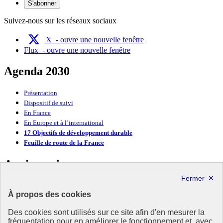
S'abonner
Suivez-nous sur les réseaux sociaux
X
- ouvre une nouvelle fenêtre
Flux
- ouvre une nouvelle fenêtre
Agenda 2030
Présentation
Dispositif de suivi
En France
En Europe et à l’international
17 Objectifs de développement durable
Feuille de route de la France
Anniversaire
Anniversaire 2025
À propos des cookies
Anniversaire 2024
Anniversaire 2023
Des cookies sont utilisés sur ce site afin d'en mesurer la
Anniversaire 2022
fréquentation pour en améliorer le fonctionnement et, avec