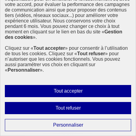
Anniversaire 2021
votre accord, pour évaluer la performance des campagnes
Anniversaire 2020
de communication ainsi que pour proposer des contenus
Anniversaire 2019
tiers (vidéos, réseaux sociaux...) pour améliorer votre
expérience utilisateur. Nous conservons votre choix
À la une
pendant 6 mois. Vous pouvez changer ce choix à tout
moment en cliquant sur le lien en bas du site «
Gestion
des cookies
».
Actualités à la Une
Événements à la Une
Cliquez sur «
Tout accepter
» pour consentir à l’utilisation
Mobiliser pour le développement durable
de tous les cookies. Cliquez sur «
Tout refuser
» pour
Forum politique de haut niveau
n’autoriser que les cookies fonctionnels. Vous pouvez
aussi paramétrer vos choix en cliquant sur
Lettre d’information ODDyssée vers 2030
«
Personnaliser
».
Ressources
Autoriser
Tout accepter
Ressources
La Méth’ODD
tous
les
Gouvernement
Interdire
Tout refuser
cookies
tous
Ce site propose l’information de référence concernant l’Agenda
les
2030 et la feuille de route de la France. Il valorise la mobilisation de
Paramétrer
Personnaliser
tous les acteurs.
cookies
les