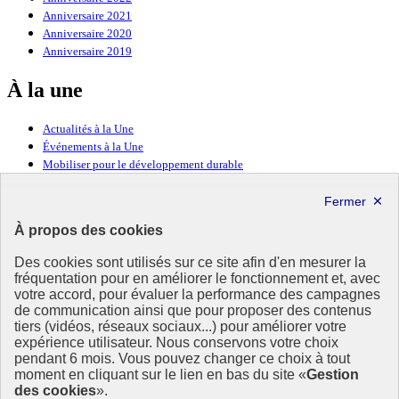
Anniversaire 2021
Anniversaire 2020
Anniversaire 2019
À la une
Actualités à la Une
Événements à la Une
Mobiliser pour le développement durable
Forum politique de haut niveau
Lettre d’information ODDyssée vers 2030
À propos des cookies
Ressources
Des cookies sont utilisés sur ce site afin d'en mesurer la
fréquentation pour en améliorer le fonctionnement et, avec
Ressources
votre accord, pour évaluer la performance des campagnes
La Méth’ODD
de communication ainsi que pour proposer des contenus
Gouvernement
tiers (vidéos, réseaux sociaux...) pour améliorer votre
expérience utilisateur. Nous conservons votre choix
Ce site propose l’information de référence concernant l’Agenda
pendant 6 mois. Vous pouvez changer ce choix à tout
2030 et la feuille de route de la France. Il valorise la mobilisation de
moment en cliquant sur le lien en bas du site «
Gestion
tous les acteurs.
des cookies
».