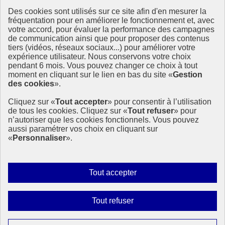
Des cookies sont utilisés sur ce site afin d'en mesurer la
Ressources
fréquentation pour en améliorer le fonctionnement et, avec
votre accord, pour évaluer la performance des campagnes
La Méth’ODD
de communication ainsi que pour proposer des contenus
Gouvernement
tiers (vidéos, réseaux sociaux...) pour améliorer votre
expérience utilisateur. Nous conservons votre choix
Ce site propose l’information de référence concernant l’Agenda
pendant 6 mois. Vous pouvez changer ce choix à tout
2030 et la feuille de route de la France. Il valorise la mobilisation de
moment en cliquant sur le lien en bas du site «
Gestion
tous les acteurs.
des cookies
».
info.gouv.fr
- ouvre une nouvelle fenêtre
Cliquez sur «
Tout accepter
» pour consentir à l’utilisation
service-public.fr
- ouvre une nouvelle fenêtre
de tous les cookies. Cliquez sur «
Tout refuser
» pour
legifrance.gouv.fr
- ouvre une nouvelle fenêtre
n’autoriser que les cookies fonctionnels. Vous pouvez
data.gouv.fr
- ouvre une nouvelle fenêtre
aussi paramétrer vos choix en cliquant sur
«
Personnaliser
».
Plan du site
Accessibilité
Mentions légales
Qui sommes-nous ?
Autoriser
Tout accepter
Aide
tous
Contact
les
Gestion des cookies
Interdire
Tout refuser
Paramètres d’affichage
cookies
tous
les