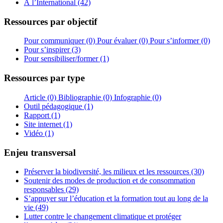
À l’International (42)
Ressources par objectif
Pour communiquer (0)
Pour évaluer (0)
Pour s’informer (0)
Pour s’inspirer (3)
Pour sensibiliser/former (1)
Ressources par type
Article (0)
Bibliographie (0)
Infographie (0)
Outil pédagogique (1)
Rapport (1)
Site internet (1)
Vidéo (1)
Enjeu transversal
Préserver la biodiversité, les milieux et les ressources (30)
Soutenir des modes de production et de consommation
responsables (29)
S’appuyer sur l’éducation et la formation tout au long de la
vie (49)
Lutter contre le changement climatique et protéger