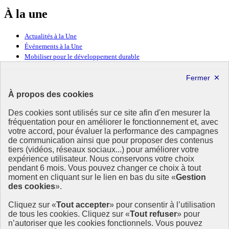
À la une
Actualités à la Une
Événements à la Une
Mobiliser pour le développement durable
Forum politique de haut niveau
Lettre d’information ODDyssée vers 2030
À propos des cookies
Ressources
Des cookies sont utilisés sur ce site afin d'en mesurer la
fréquentation pour en améliorer le fonctionnement et, avec
Ressources
votre accord, pour évaluer la performance des campagnes
La Méth’ODD
de communication ainsi que pour proposer des contenus
Gouvernement
tiers (vidéos, réseaux sociaux...) pour améliorer votre
expérience utilisateur. Nous conservons votre choix
Ce site propose l’information de référence concernant l’Agenda
pendant 6 mois. Vous pouvez changer ce choix à tout
2030 et la feuille de route de la France. Il valorise la mobilisation de
moment en cliquant sur le lien en bas du site «
Gestion
tous les acteurs.
des cookies
».
info.gouv.fr
- ouvre une nouvelle fenêtre
Cliquez sur «
Tout accepter
» pour consentir à l’utilisation
service-public.fr
- ouvre une nouvelle fenêtre
de tous les cookies. Cliquez sur «
Tout refuser
» pour
legifrance.gouv.fr
- ouvre une nouvelle fenêtre
n’autoriser que les cookies fonctionnels. Vous pouvez