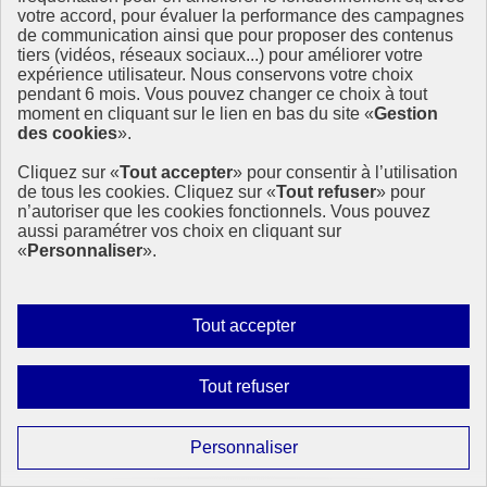
votre accord, pour évaluer la performance des campagnes
de communication ainsi que pour proposer des contenus
tiers (vidéos, réseaux sociaux...) pour améliorer votre
expérience utilisateur. Nous conservons votre choix
pendant 6 mois. Vous pouvez changer ce choix à tout
moment en cliquant sur le lien en bas du site «
Gestion
des cookies
».
Cliquez sur «
Tout accepter
» pour consentir à l’utilisation
de tous les cookies. Cliquez sur «
Tout refuser
» pour
n’autoriser que les cookies fonctionnels. Vous pouvez
aussi paramétrer vos choix en cliquant sur
«
Personnaliser
».
Autoriser
Tout accepter
tous
les
Interdire
Tout refuser
cookies
tous
les
Paramétrer
Personnaliser
cookies
Restez informés
les