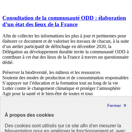
Consultation de la communauté ODD : élaboration
d’un état des lieux de la France
Afin de collecter les informations les plus à jour et pertinentes pour
élaborer ce document et de valoriser les travaux de chacun, à la suite
d’un atelier participatif de défrichage en décembre 2020, la
Délégation au développement durable invite la communauté ODD à
contribuer à cet état des lieux de la France à travers un questionnaire
dédié.
Préserver la biodiversité, les milieux et les ressources
Soutenir des modes de production et de consommation responsables
S’appuyer sur l’éducation et la formation tout au long de la vie
Lutter contre le changement climatique et protéger l’atmosphère
Agir pour la santé et le bien-être de toutes et tous
Lutter contre les inégalités et la pauvreté et assurer la solidarité et la
cohésion sociale
28 janvier 2021 - En France
À propos des cookies
Des cookies sont utilisés sur ce site afin d'en mesurer la
fréquentation pour en améliorer le fonctionnement et, avec