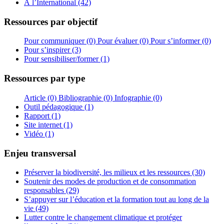
À l’International (42)
Ressources par objectif
Pour communiquer (0)
Pour évaluer (0)
Pour s’informer (0)
Pour s’inspirer (3)
Pour sensibiliser/former (1)
Ressources par type
Article (0)
Bibliographie (0)
Infographie (0)
Outil pédagogique (1)
Rapport (1)
Site internet (1)
Vidéo (1)
Enjeu transversal
Préserver la biodiversité, les milieux et les ressources (30)
Soutenir des modes de production et de consommation
responsables (29)
S’appuyer sur l’éducation et la formation tout au long de la
vie (49)
Lutter contre le changement climatique et protéger