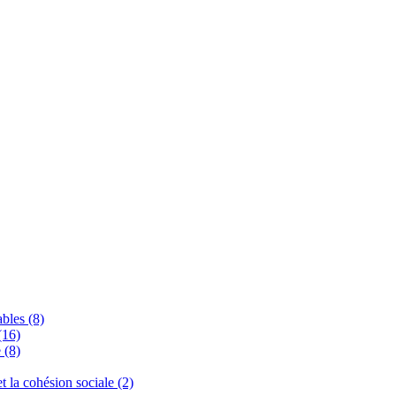
bles (8)
(16)
 (8)
 et la cohésion sociale (2)