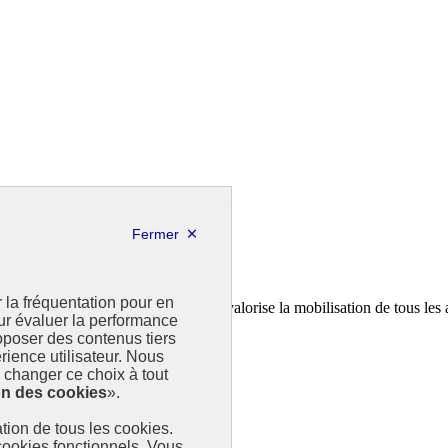
r la fréquentation pour en
a feuille de route de la France. Il valorise la mobilisation de tous les 
our évaluer la performance
poser des contenus tiers
rience utilisateur. Nous
changer ce choix à tout
on des cookies
».
sation de tous les cookies.
 cookies fonctionnels. Vous