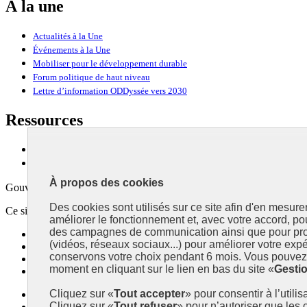
À la une
Actualités à la Une
Événements à la Une
Mobiliser pour le développement durable
Forum politique de haut niveau
Lettre d’information ODDyssée vers 2030
Ressources
Ressources
La Méth’ODD
À propos des cookies
Gouvernement
Des cookies sont utilisés sur ce site afin d'en mesure
Ce site propose l’information de référence concernant l’Agenda 2030 et l
améliorer le fonctionnement et, avec votre accord, p
des campagnes de communication ainsi que pour pro
info.gouv.fr
- ouvre une nouvelle fenêtre
(vidéos, réseaux sociaux...) pour améliorer votre expé
service-public.fr
- ouvre une nouvelle fenêtre
conservons votre choix pendant 6 mois. Vous pouvez 
legifrance.gouv.fr
- ouvre une nouvelle fenêtre
moment en cliquant sur le lien en bas du site «
Gesti
data.gouv.fr
- ouvre une nouvelle fenêtre
Cliquez sur «
Tout accepter
» pour consentir à l’utili
Plan du site
Cliquez sur «
Tout refuser
» pour n’autoriser que les
Accessibilité