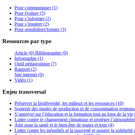
Pour communiquer (1)
Pour évaluer (5)
Pour s’informer (2)
Pour s’inspirer (2)
Pour sensibiliser/former (3)
Ressources par type
Article (0)
Bibliographie (0)
Infographie (1)
Outil pédagogique (7)
Rapport (2)
Site internet (0)
Vidéo (1)
Enjeu transversal
Préserver la biodiversité, les milieux et les ressources (10)
Soutenir des modes de production et de consommation responsa
S’appuyer sur l’éducation et la formation tout au long de la vie 
Lutter contre le changement climatique et protéger l’atmosphère
Agir pour la santé et le bien-être de toutes et tous (4)
Lutter contre les inégalités et la pauvreté et assurer la solidarité