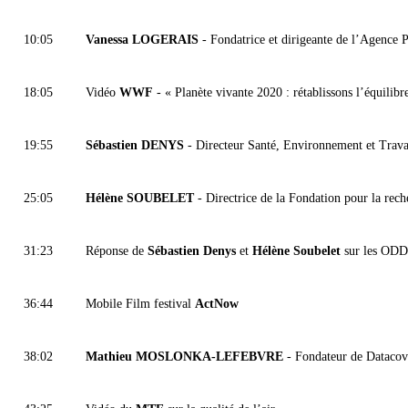
10:05
Vanessa LOGERAIS
- Fondatrice et dirigeante de l’Agence P
18:05
Vidéo
WWF
- « Planète vivante 2020 : rétablissons l’équilibr
19:55
Sébastien DENYS
- Directeur Santé, Environnement et Travai
25:05
Hélène SOUBELET
- Directrice de la Fondation pour la recher
31:23
Réponse de
Sébastien Denys
et
Hélène Soubelet
sur les ODD 
36:44
Mobile Film festival
ActNow
38:02
Mathieu MOSLONKA-LEFEBVRE
- Fondateur de Datacovid