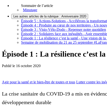
Sommaire de l’article
Minutage
Les autres articles de la rubrique : Anniversaire 2020
Épisode 5 : Actions-Solutions - Accélérons la transformat
Épisode 4 : Produire au cœur de nos territoires - Un no
Épisode 3 : Visio-Vélo-Dodo - Repenser notre quotidien
Épisode 2 : Solidaires face aux inégalités - Agir ensemble
Épisode 1 : La résilience c’est la santé - Une vision de 
Semaine de mobilisation du 21 au 25 septembre #LaFran
Épisode 1 : La résilience c’est l
Publié le
16 octobre 2020
Agir pour la santé et le bien-être de toutes et tous
Lutter contre les inég
La crise sanitaire du COVID-19 a mis en évidence d
développement durable