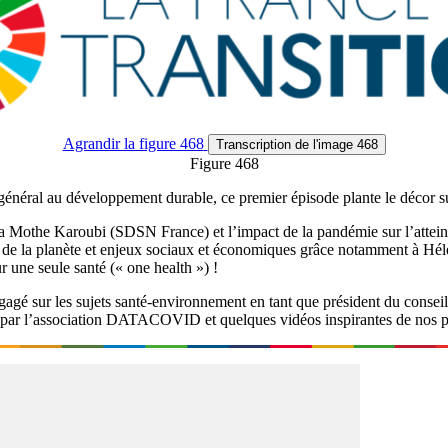
Agrandir
la figure 468
Transcription
de l'image 468
Figure 468
énéral au développement durable, ce premier épisode plante le décor su
e la Mothe Karoubi (SDSN France) et l’impact de la pandémie sur l’atte
té de la planète et enjeux sociaux et économiques grâce notamment à Hélè
r une seule santé (« one health ») !
ngagé sur les sujets santé-environnement en tant que président du conse
nne par l’association DATACOVID et quelques vidéos inspirantes de nos p