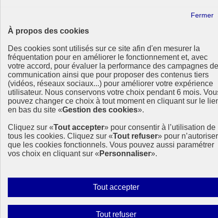
info.gouv.fr
- ouvre une nouvelle fenêtre
service-public.fr
- ouvre une nouvelle fenêtre
legifrance.gouv.fr
- ouvre une nouvelle fenêtre
À propos des cookies
data.gouv.fr
- ouvre une nouvelle fenêtre
Des cookies sont utilisés sur ce site afin d'en mesurer la
Plan du site
fréquentation pour en améliorer le fonctionnement et, avec
Accessibilité
votre accord, pour évaluer la performance des campagnes d
Mentions légales
communication ainsi que pour proposer des contenus tiers
Qui sommes-nous ?
(vidéos, réseaux sociaux...) pour améliorer votre expérience
Aide
utilisateur. Nous conservons votre choix pendant 6 mois. Vou
Contact
pouvez changer ce choix à tout moment en cliquant sur le lie
Gestion des cookies
en bas du site «
Gestion des cookies
».
Paramètres d’affichage
Cliquez sur «
Tout accepter
» pour consentir à l’utilisation de
Sauf mention contraire, tous les contenus de ce site sont sous
tous les cookies. Cliquez sur «
Tout refuser
» pour n’autoriser
licence etalab-2.0
que les cookies fonctionnels. Vous pouvez aussi paramétrer
vos choix en cliquant sur «
Personnaliser
».
Autoriser
Tout accepter
tous
les
Interdire
Tout refuser