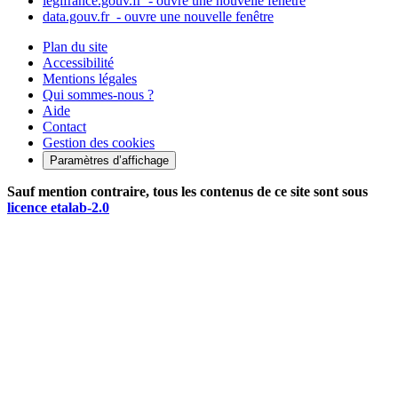
legifrance.gouv.fr
- ouvre une nouvelle fenêtre
data.gouv.fr
- ouvre une nouvelle fenêtre
Plan du site
Accessibilité
Mentions légales
Qui sommes-nous ?
Aide
Contact
Gestion des cookies
Paramètres d’affichage
Sauf mention contraire, tous les contenus de ce site sont sous
licence etalab-2.0