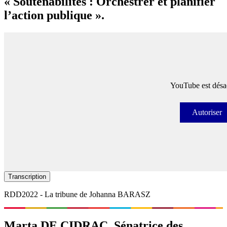
« Soutenabilités : Orchestrer et planifier
l’action publique ».
YouTube est désac
Autoriser
Autori
Transcription
RDD2022 - La tribune de Johanna BARASZ
Marta DE CIDRAC, Sénatrice des