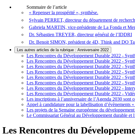
Sommaire de l’article
« Repenser la prospérité », synthèse.
Sylvain PERRET​, directeur du département de recher
Gabriela MARTIN​, vice-présidente de La Fonda et Memb
Dr. Sébastien TREYER​, directeur général de l’IDDRI
Dr. Benoit SIMON, président de 4D, Think and DO Tank
Les autres articles de la rubrique : Anniversaire 2022
Les Rencontres du Développement Durable 2022 - Synth
Les Rencontres du Développement Durable 2022 - Synth
Les Rencontres du Développement Durable 2022 - Synthès
Les Rencontres du Développement Durable 2022 - Synthè
Les Rencontres du Développement Durable 2022 - Synthè
Les Rencontres du Développement Durable 2022 - Synthè
Les Rencontres du Développement Durable 2022 - Inter
Les Rencontres du Développement Durable 2022 - Vidé
Les inscriptions à l’anniversaire de l’Agenda 2030 sont o
Appel à candidature pour la labellisation d’évènements «
Les projets de la Semaine européenne du développement 
Le Commissariat Général au Développement durable et l’I
Les Rencontres du Développemen