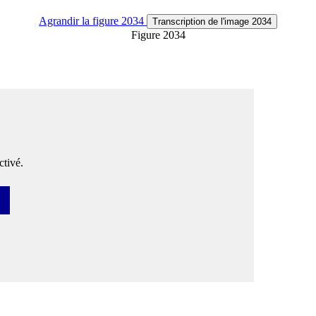
Agrandir
la figure 2034
Transcription
de l'image 2034
Figure 2034
tivé.
ser