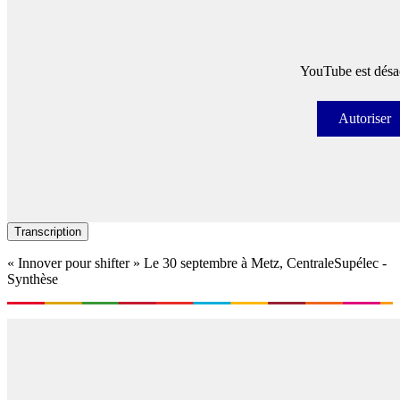
YouTube est désac
Autoriser
Autori
Transcription
« Innover pour shifter » Le 30 septembre à Metz, CentraleSupélec -
Synthèse