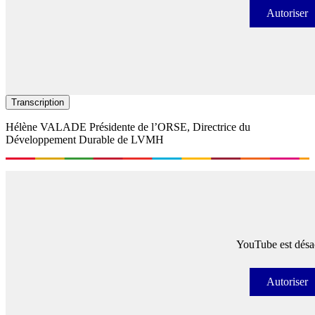
Autoriser
Autori
Transcription
Hélène VALADE Présidente de l’ORSE, Directrice du
Développement Durable de LVMH
YouTube est désac
Autoriser
Autori