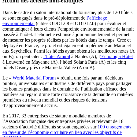
Action des acteurs non-étatiques
Dans le cadre du salon international du tourisme, plus de 120 hôtels
se sont engagés dans le pré-déploiement de
l’affichage
environnemental
(cibles ODD12.8 et ODD12.b) pour évaluer et
communiquer à leurs clients l’empreinte environnementale de la nuit
passée à l’hôtel. L’étiquette est mise à jour annuellement et permet
de mesurer les progrès réalisés par les hôtels dans le temps. Créé et
déployé en France, le projet est également implémenté au Maroc et
aux Seychelles. Parmi les hôtels ayant obtenu les meilleures notes (A
ou B), on peut citer :
l’hôtel Amiral
à Nantes (A), l
’Echologia Hôtel
à Louverné en Mayenne (A), l’hôtel Solar à Paris (A) et les cinq
hôtels Disney près de Marne-la-Vallée (A ou B).
Le «
World Material Forum
» réunit, une fois par an, décideurs
publics, universitaires et industriels de différents pays pour partager
les bonnes pratiques dans le domaine de l’utilisation efficace des
matières au regard d’une forte croissance de la demande en matières
premières au niveau mondial et des risques de tensions
d’approvisionnement accrus.
En 2017, 33 entreprises de stature mondiale membres de
l’Association française des entreprises privées et relevant de 18
secteurs d’activité différents se sont engagées sur
100 engagements
en faveur de l’économie circulaire en lien avec les objectifs de