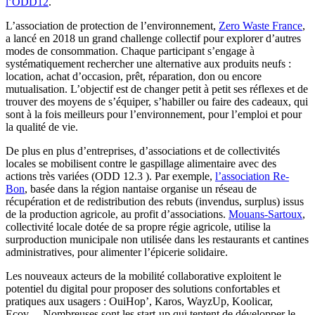
l’ODD12
.
L’association de protection de l’environnement,
Zero Waste France
,
a lancé en 2018 un grand challenge collectif pour explorer d’autres
modes de consommation. Chaque participant s’engage à
systématiquement rechercher une alternative aux produits neufs :
location, achat d’occasion, prêt, réparation, don ou encore
mutualisation. L’objectif est de changer petit à petit ses réflexes et de
trouver des moyens de s’équiper, s’habiller ou faire des cadeaux, qui
sont à la fois meilleurs pour l’environnement, pour l’emploi et pour
la qualité de vie.
De plus en plus d’entreprises, d’associations et de collectivités
locales se mobilisent contre le gaspillage alimentaire avec des
actions très variées (ODD 12.3 ). Par exemple,
l’association Re-
Bon
, basée dans la région nantaise organise un réseau de
récupération et de redistribution des rebuts (invendus, surplus) issus
de la production agricole, au profit d’associations.
Mouans-Sartoux
,
collectivité locale dotée de sa propre régie agricole, utilise la
surproduction municipale non utilisée dans les restaurants et cantines
administratives, pour alimenter l’épicerie solidaire.
Les nouveaux acteurs de la mobilité collaborative exploitent le
potentiel du digital pour proposer des solutions confortables et
pratiques aux usagers : OuiHop’, Karos, WayzUp, Koolicar,
Ecov… Nombreuses sont les start-up qui tentent de développer le