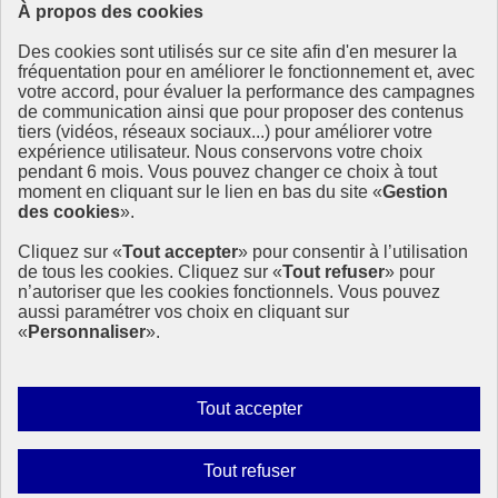
À propos des cookies
Ressources
Des cookies sont utilisés sur ce site afin d'en mesurer la
fréquentation pour en améliorer le fonctionnement et, avec
Ressources
votre accord, pour évaluer la performance des campagnes
La Méth’ODD
de communication ainsi que pour proposer des contenus
Gouvernement
tiers (vidéos, réseaux sociaux...) pour améliorer votre
expérience utilisateur. Nous conservons votre choix
Ce site propose l’information de référence concernant l’Agenda
pendant 6 mois. Vous pouvez changer ce choix à tout
2030 et la feuille de route de la France. Il valorise la mobilisation de
moment en cliquant sur le lien en bas du site «
Gestion
tous les acteurs.
des cookies
».
info.gouv.fr
- ouvre une nouvelle fenêtre
Cliquez sur «
Tout accepter
» pour consentir à l’utilisation
service-public.fr
- ouvre une nouvelle fenêtre
de tous les cookies. Cliquez sur «
Tout refuser
» pour
legifrance.gouv.fr
- ouvre une nouvelle fenêtre
n’autoriser que les cookies fonctionnels. Vous pouvez
data.gouv.fr
- ouvre une nouvelle fenêtre
aussi paramétrer vos choix en cliquant sur
«
Personnaliser
».
Plan du site
Accessibilité
Mentions légales
Qui sommes-nous ?
Autoriser
Tout accepter
Aide
tous
Contact
les
Gestion des cookies
Interdire
Tout refuser
cookies
Paramètres d’affichage
tous