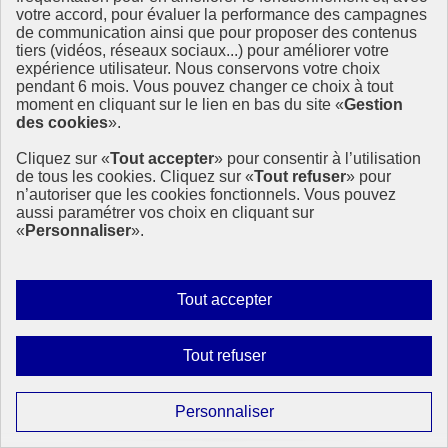
votre accord, pour évaluer la performance des campagnes
Rapport « Les aspirations citoyennes en faveur de l’égalité femmes-
de communication ainsi que pour proposer des contenus
hommes dans le monde : une volonté de changement »
tiers (vidéos, réseaux sociaux...) pour améliorer votre
Une collaboration inédite entre Focus 2030 et Women Deliver
expérience utilisateur. Nous conservons votre choix
9 mars 2021 - À l’International
pendant 6 mois. Vous pouvez changer ce choix à tout
moment en cliquant sur le lien en bas du site «
Gestion
des cookies
».
Cliquez sur «
Tout accepter
» pour consentir à l’utilisation
de tous les cookies. Cliquez sur «
Tout refuser
» pour
n’autoriser que les cookies fonctionnels. Vous pouvez
aussi paramétrer vos choix en cliquant sur
«
Personnaliser
».
Autoriser
Tout accepter
tous
les
Interdire
Tout refuser
cookies
tous
les
Paramétrer
Personnaliser
cookies
les