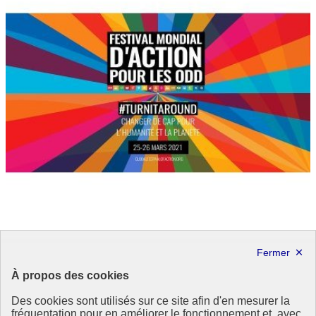
Les aspirations citoyennes en faveur de l’égalité
À propos des cookies
femmes-hommes dans le monde : une volonté de
changement
Des cookies sont utilisés sur ce site afin d'en mesurer la
fréquentation pour en améliorer le fonctionnement et, avec