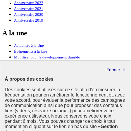
Anniversaire 2022
Anniversaire 2021
Anniversaire 2020
Anniversaire 2019
À la une
Actualités à la Une
Événements à la Une
Mobiliser pour le développement durable
Forum politique de haut niveau
Lettre d’information ODDyssée vers 2030
À propos des cookies
Ressources
Des cookies sont utilisés sur ce site afin d'en mesurer la
fréquentation pour en améliorer le fonctionnement et, avec
Ressources
votre accord, pour évaluer la performance des campagnes
La Méth’ODD
de communication ainsi que pour proposer des contenus
Gouvernement
tiers (vidéos, réseaux sociaux...) pour améliorer votre
expérience utilisateur. Nous conservons votre choix
Ce site propose l’information de référence concernant l’Agenda
pendant 6 mois. Vous pouvez changer ce choix à tout
2030 et la feuille de route de la France. Il valorise la mobilisation de
moment en cliquant sur le lien en bas du site «
Gestion
tous les acteurs.