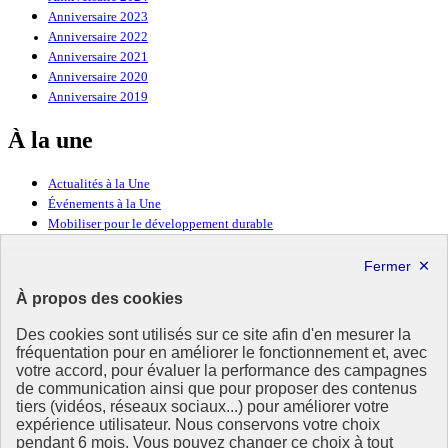
Anniversaire 2023
Anniversaire 2022
Anniversaire 2021
Anniversaire 2020
Anniversaire 2019
À la une
Actualités à la Une
Événements à la Une
Mobiliser pour le développement durable
Forum politique de haut niveau
Lettre d’information ODDyssée vers 2030
À propos des cookies
Ressources
Des cookies sont utilisés sur ce site afin d'en mesurer la
Ressources
fréquentation pour en améliorer le fonctionnement et, avec
votre accord, pour évaluer la performance des campagnes
La Méth’ODD
de communication ainsi que pour proposer des contenus
Gouvernement
tiers (vidéos, réseaux sociaux...) pour améliorer votre
expérience utilisateur. Nous conservons votre choix
Ce site propose l’information de référence concernant l’Agenda
pendant 6 mois. Vous pouvez changer ce choix à tout