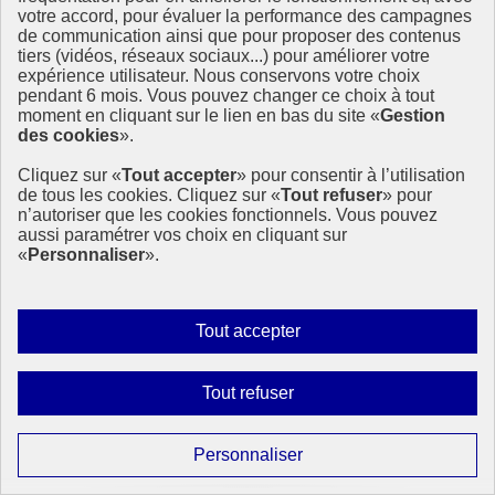
votre accord, pour évaluer la performance des campagnes
Political Forum on Sustainable Development in 2017 »,
de communication ainsi que pour proposer des contenus
l’organisme (…)
tiers (vidéos, réseaux sociaux...) pour améliorer votre
9 avril 2018 - À l’International
expérience utilisateur. Nous conservons votre choix
pendant 6 mois. Vous pouvez changer ce choix à tout
moment en cliquant sur le lien en bas du site «
Gestion
des cookies
».
Cliquez sur «
Tout accepter
» pour consentir à l’utilisation
de tous les cookies. Cliquez sur «
Tout refuser
» pour
n’autoriser que les cookies fonctionnels. Vous pouvez
aussi paramétrer vos choix en cliquant sur
«
Personnaliser
».
Autoriser
Tout accepter
tous
les
Interdire
Tout refuser
cookies
tous
les
Paramétrer
Personnaliser
cookies
les