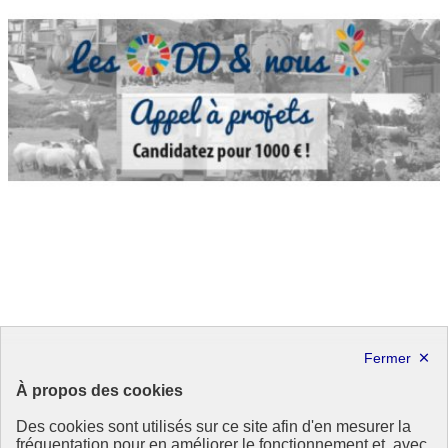
Rapport sur les revues volontaires nationales au
Forum politique de haut niveau 2017 -BOND
À propos des cookies
Dans un rapport intitulé « Progressing national SDGs
Des cookies sont utilisés sur ce site afin d'en mesurer la
implementation : An independant assessment of the voluntary
fréquentation pour en améliorer le fonctionnement et, avec
national review reports submitted to the United nations High-level