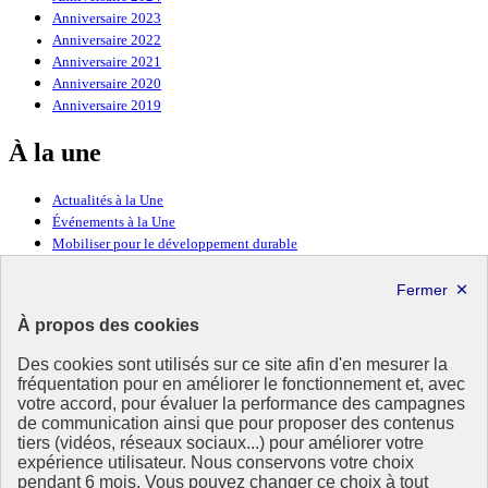
Anniversaire 2023
Anniversaire 2022
Anniversaire 2021
Anniversaire 2020
Anniversaire 2019
À la une
Actualités à la Une
Événements à la Une
Mobiliser pour le développement durable
Forum politique de haut niveau
Lettre d’information ODDyssée vers 2030
À propos des cookies
Ressources
Des cookies sont utilisés sur ce site afin d'en mesurer la
Ressources
fréquentation pour en améliorer le fonctionnement et, avec
votre accord, pour évaluer la performance des campagnes
La Méth’ODD
de communication ainsi que pour proposer des contenus
Gouvernement
tiers (vidéos, réseaux sociaux...) pour améliorer votre
expérience utilisateur. Nous conservons votre choix
Ce site propose l’information de référence concernant l’Agenda
pendant 6 mois. Vous pouvez changer ce choix à tout