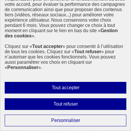
votre accord, pour évaluer la performance des campagnes
de communication ainsi que pour proposer des contenus
tiers (vidéos, réseaux sociaux...) pour améliorer votre
expérience utilisateur. Nous conservons votre choix
pendant 6 mois. Vous pouvez changer ce choix à tout
moment en cliquant sur le lien en bas du site «
Gestion
des cookies
».
Cliquez sur «
Tout accepter
» pour consentir à l’utilisation
de tous les cookies. Cliquez sur «
Tout refuser
» pour
n’autoriser que les cookies fonctionnels. Vous pouvez
aussi paramétrer vos choix en cliquant sur
«
Personnaliser
».
Autoriser
Tout accepter
tous
les
Interdire
Tout refuser
cookies
tous
les
Paramétrer
Personnaliser
cookies
les
Page précédente