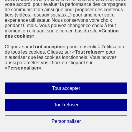
votre accord, pour évaluer la performance des campagnes
de communication ainsi que pour proposer des contenus
tiers (vidéos, réseaux sociaux...) pour améliorer votre
expérience utilisateur. Nous conservons votre choix
pendant 6 mois. Vous pouvez changer ce choix à tout
moment en cliquant sur le lien en bas du site «
Gestion
des cookies
».
Page précédente
Cliquez sur «
Tout accepter
» pour consentir à l’utilisation
1
de tous les cookies. Cliquez sur «
Tout refuser
» pour
Page
2
n’autoriser que les cookies fonctionnels. Vous pouvez
Page suivante
aussi paramétrer vos choix en cliquant sur
«
Personnaliser
».
Partager la page
Autoriser
Tout accepter
Partager sur Facebook
tous
Partager sur X
les
Interdire
Tout refuser
Partager sur LinkedIn
cookies
tous
Partager par email
Copier dans le presse-papier
les
Paramétrer
Personnaliser
cookies
les