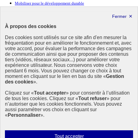
Mobiliser pour le développement durable
Forum politique de haut niveau
Lettre d’information ODDyssée vers 2030
À propos des cookies
Ressources
Des cookies sont utilisés sur ce site afin d'en mesurer la
fréquentation pour en améliorer le fonctionnement et, avec
Ressources
votre accord, pour évaluer la performance des campagnes
La Méth’ODD
de communication ainsi que pour proposer des contenus
Gouvernement
tiers (vidéos, réseaux sociaux...) pour améliorer votre
expérience utilisateur. Nous conservons votre choix
Ce site propose l’information de référence concernant l’Agenda
pendant 6 mois. Vous pouvez changer ce choix à tout
2030 et la feuille de route de la France. Il valorise la mobilisation de
moment en cliquant sur le lien en bas du site «
Gestion
tous les acteurs.
des cookies
».
info.gouv.fr
- ouvre une nouvelle fenêtre
Cliquez sur «
Tout accepter
» pour consentir à l’utilisation
service-public.fr
- ouvre une nouvelle fenêtre
de tous les cookies. Cliquez sur «
Tout refuser
» pour
legifrance.gouv.fr
- ouvre une nouvelle fenêtre
n’autoriser que les cookies fonctionnels. Vous pouvez
data.gouv.fr
- ouvre une nouvelle fenêtre
aussi paramétrer vos choix en cliquant sur
«
Personnaliser
».
Plan du site
Accessibilité
Mentions légales
Qui sommes-nous ?
Autoriser
Tout accepter