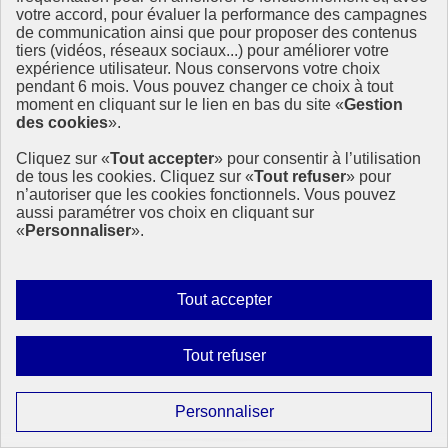
votre accord, pour évaluer la performance des campagnes
de communication ainsi que pour proposer des contenus
tiers (vidéos, réseaux sociaux...) pour améliorer votre
expérience utilisateur. Nous conservons votre choix
pendant 6 mois. Vous pouvez changer ce choix à tout
moment en cliquant sur le lien en bas du site «
Gestion
des cookies
».
Cliquez sur «
Tout accepter
» pour consentir à l’utilisation
de tous les cookies. Cliquez sur «
Tout refuser
» pour
n’autoriser que les cookies fonctionnels. Vous pouvez
aussi paramétrer vos choix en cliquant sur
«
Personnaliser
».
Autoriser
Tout accepter
tous
les
Interdire
Tout refuser
cookies
tous
les
Paramétrer
Personnaliser
cookies
Page précédente
les