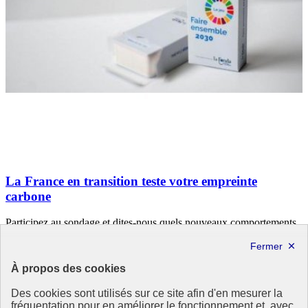
La France en transition teste votre empreinte
carbone
Participez au sondage et dites-nous quels nouveaux comportements
vous seriez en mesure d’adopter pour réduire votre empreinte
écologique !
À propos des cookies
23 septembre 2020 - En France
Des cookies sont utilisés sur ce site afin d'en mesurer la
fréquentation pour en améliorer le fonctionnement et, avec