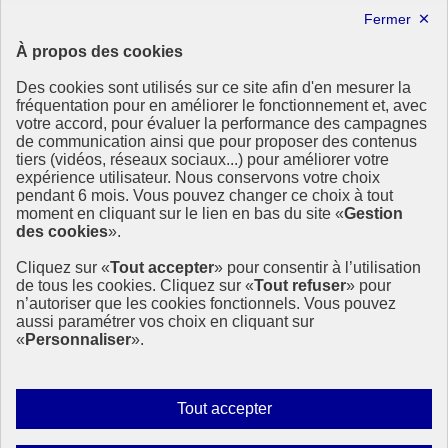
Lettre d’information ODDyssée vers 2030
À propos des cookies
Ressources
Des cookies sont utilisés sur ce site afin d'en mesurer la
fréquentation pour en améliorer le fonctionnement et, avec
Ressources
votre accord, pour évaluer la performance des campagnes
La Méth’ODD
de communication ainsi que pour proposer des contenus
Gouvernement
tiers (vidéos, réseaux sociaux...) pour améliorer votre
expérience utilisateur. Nous conservons votre choix
Ce site propose l’information de référence concernant l’Agenda
pendant 6 mois. Vous pouvez changer ce choix à tout
2030 et la feuille de route de la France. Il valorise la mobilisation de
moment en cliquant sur le lien en bas du site «
Gestion
tous les acteurs.
des cookies
».
info.gouv.fr
- ouvre une nouvelle fenêtre
Cliquez sur «
Tout accepter
» pour consentir à l’utilisation
service-public.fr
- ouvre une nouvelle fenêtre
de tous les cookies. Cliquez sur «
Tout refuser
» pour
legifrance.gouv.fr
- ouvre une nouvelle fenêtre
n’autoriser que les cookies fonctionnels. Vous pouvez
data.gouv.fr
- ouvre une nouvelle fenêtre
aussi paramétrer vos choix en cliquant sur
«
Personnaliser
».
Plan du site
Accessibilité
Mentions légales
Qui sommes-nous ?
Autoriser
Tout accepter
Aide
tous
Contact