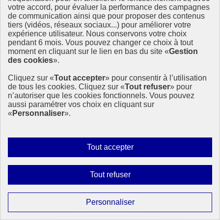
« Quelles sont nos ressources et que pouvons-nous produire ? (…)
votre accord, pour évaluer la performance des campagnes
de communication ainsi que pour proposer des contenus
1er août 2019 - En France
tiers (vidéos, réseaux sociaux...) pour améliorer votre
expérience utilisateur. Nous conservons votre choix
pendant 6 mois. Vous pouvez changer ce choix à tout
moment en cliquant sur le lien en bas du site «
Gestion
des cookies
».
Cliquez sur «
Tout accepter
» pour consentir à l’utilisation
de tous les cookies. Cliquez sur «
Tout refuser
» pour
n’autoriser que les cookies fonctionnels. Vous pouvez
aussi paramétrer vos choix en cliquant sur
«
Personnaliser
».
Autoriser
Tout accepter
tous
les
Interdire
Tout refuser
cookies
tous
les
Paramétrer
Personnaliser
cookies
les