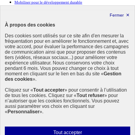
Mobiliser pour le développement durable
Forum politique de haut niveau
Lettre d’information ODDyssée vers 2030
À propos des cookies
Ressources
Des cookies sont utilisés sur ce site afin d'en mesurer la
Ressources
fréquentation pour en améliorer le fonctionnement et, avec
votre accord, pour évaluer la performance des campagnes
La Méth’ODD
de communication ainsi que pour proposer des contenus
Gouvernement
tiers (vidéos, réseaux sociaux...) pour améliorer votre
expérience utilisateur. Nous conservons votre choix
Ce site propose l’information de référence concernant l’Agenda
pendant 6 mois. Vous pouvez changer ce choix à tout
2030 et la feuille de route de la France. Il valorise la mobilisation de
moment en cliquant sur le lien en bas du site «
Gestion
tous les acteurs.
des cookies
».
info.gouv.fr
- ouvre une nouvelle fenêtre
Cliquez sur «
Tout accepter
» pour consentir à l’utilisation
service-public.fr
- ouvre une nouvelle fenêtre
de tous les cookies. Cliquez sur «
Tout refuser
» pour
legifrance.gouv.fr
- ouvre une nouvelle fenêtre
n’autoriser que les cookies fonctionnels. Vous pouvez
data.gouv.fr
- ouvre une nouvelle fenêtre
aussi paramétrer vos choix en cliquant sur
«
Personnaliser
».
Plan du site
Accessibilité
Mentions légales
Qui sommes-nous ?
Autoriser
Tout accepter