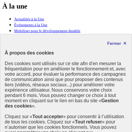
À la une
Actualités à la Une
Événements à la Une
Mobiliser pour le développement durable
Forum politique de haut niveau
Lettre d’information ODDyssée vers 2030
À propos des cookies
Ressources
Des cookies sont utilisés sur ce site afin d'en mesurer la
fréquentation pour en améliorer le fonctionnement et, avec
Ressources
votre accord, pour évaluer la performance des campagnes
La Méth’ODD
de communication ainsi que pour proposer des contenus
Gouvernement
tiers (vidéos, réseaux sociaux...) pour améliorer votre
expérience utilisateur. Nous conservons votre choix
Ce site propose l’information de référence concernant l’Agenda
pendant 6 mois. Vous pouvez changer ce choix à tout
2030 et la feuille de route de la France. Il valorise la mobilisation de
moment en cliquant sur le lien en bas du site «
Gestion
tous les acteurs.
des cookies
».
info.gouv.fr
- ouvre une nouvelle fenêtre
Cliquez sur «
Tout accepter
» pour consentir à l’utilisation
service-public.fr
- ouvre une nouvelle fenêtre
de tous les cookies. Cliquez sur «
Tout refuser
» pour
legifrance.gouv.fr
- ouvre une nouvelle fenêtre
n’autoriser que les cookies fonctionnels. Vous pouvez
data.gouv.fr
- ouvre une nouvelle fenêtre