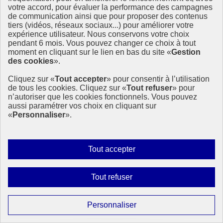
votre accord, pour évaluer la performance des campagnes
de communication ainsi que pour proposer des contenus
tiers (vidéos, réseaux sociaux...) pour améliorer votre
expérience utilisateur. Nous conservons votre choix
Journal de bord Forum Politique de Haut Niveau
pendant 6 mois. Vous pouvez changer ce choix à tout
2020 - Jour 7
moment en cliquant sur le lien en bas du site «
Gestion
des cookies
».
Mercredi 15 juillet, 10 pays présentaient leur revue nationale
volontaire, dont l’Autriche qui renoue avec le portage du
Cliquez sur «
Tout accepter
» pour consentir à l’utilisation
développement durable au niveau fédéral
de tous les cookies. Cliquez sur «
Tout refuser
» pour
Après la session des messages des « régions économiques de
n’autoriser que les cookies fonctionnels. Vous pouvez
l’ONU », qui auront (…)
aussi paramétrer vos choix en cliquant sur
«
Personnaliser
».
22 juillet 2020 - À l’International
Autoriser
Tout accepter
tous
les
Interdire
Tout refuser
cookies
tous
les
Paramétrer
Personnaliser
cookies
les