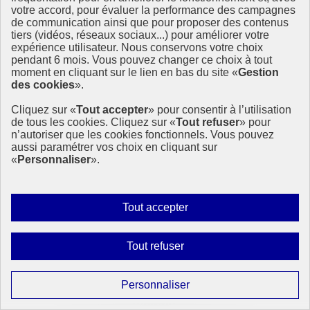
votre accord, pour évaluer la performance des campagnes
de communication ainsi que pour proposer des contenus
tiers (vidéos, réseaux sociaux...) pour améliorer votre
expérience utilisateur. Nous conservons votre choix
pendant 6 mois. Vous pouvez changer ce choix à tout
La contribution du volontariat international aux
moment en cliquant sur le lien en bas du site «
Gestion
enjeux environnementaux
des cookies
».
Dans un contexte d’urgence écologique, le Volontariat international
Cliquez sur «
Tout accepter
» pour consentir à l’utilisation
d’échange et de solidarité (V.I.E.S.) apparaît comme un outil concret
de tous les cookies. Cliquez sur «
Tout refuser
» pour
et porteur de solutions. Une étude menée par France Volontaires,
n’autoriser que les cookies fonctionnels. Vous pouvez
avec le soutien du ministère de l’Europe et (…)
aussi paramétrer vos choix en cliquant sur
«
Personnaliser
».
21 juillet 2025 - À l’International - En France
Autoriser
Tout accepter
tous
les
Interdire
Tout refuser
cookies
tous
les
Paramétrer
Personnaliser
cookies
les