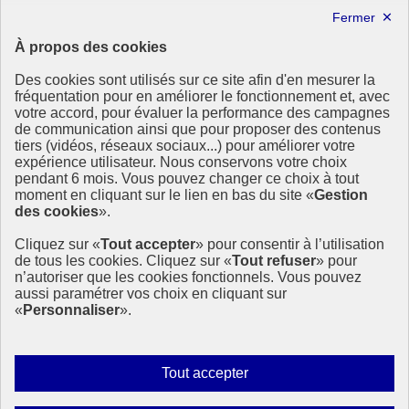
Lettre d’information ODDyssée vers 2030
À propos des cookies
Ressources
Des cookies sont utilisés sur ce site afin d'en mesurer la
fréquentation pour en améliorer le fonctionnement et, avec
Ressources
votre accord, pour évaluer la performance des campagnes
La Méth’ODD
de communication ainsi que pour proposer des contenus
Gouvernement
tiers (vidéos, réseaux sociaux...) pour améliorer votre
expérience utilisateur. Nous conservons votre choix
Ce site propose l’information de référence concernant l’Agenda
pendant 6 mois. Vous pouvez changer ce choix à tout
2030 et la feuille de route de la France. Il valorise la mobilisation de
moment en cliquant sur le lien en bas du site «
Gestion
tous les acteurs.
des cookies
».
info.gouv.fr
- ouvre une nouvelle fenêtre
Cliquez sur «
Tout accepter
» pour consentir à l’utilisation
service-public.fr
- ouvre une nouvelle fenêtre
de tous les cookies. Cliquez sur «
Tout refuser
» pour
legifrance.gouv.fr
- ouvre une nouvelle fenêtre
n’autoriser que les cookies fonctionnels. Vous pouvez
data.gouv.fr
- ouvre une nouvelle fenêtre
aussi paramétrer vos choix en cliquant sur
«
Personnaliser
».
Plan du site
Accessibilité
Mentions légales
Qui sommes-nous ?
Autoriser
Tout accepter
Aide
tous
Contact