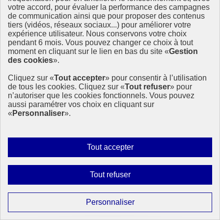
votre accord, pour évaluer la performance des campagnes
de communication ainsi que pour proposer des contenus
Le Forum international des Maires
tiers (vidéos, réseaux sociaux...) pour améliorer votre
expérience utilisateur. Nous conservons votre choix
Retour sur le Forum international des Maires du 6 octobre
pendant 6 mois. Vous pouvez changer ce choix à tout
Alors que la population des villes devrait représenter les deux tiers
moment en cliquant sur le lien en bas du site «
Gestion
de la population mondiale d’ici à 2050, l’urbanisation rapide
des cookies
».
constitue à l’évidence un enjeu essentiel.
C’est en (…)
Cliquez sur «
Tout accepter
» pour consentir à l’utilisation
de tous les cookies. Cliquez sur «
Tout refuser
» pour
9 novembre 2020 - À l’International
n’autoriser que les cookies fonctionnels. Vous pouvez
aussi paramétrer vos choix en cliquant sur
«
Personnaliser
».
Autoriser
Tout accepter
tous
les
Interdire
Tout refuser
cookies
tous
les
Paramétrer
Personnaliser
cookies
les