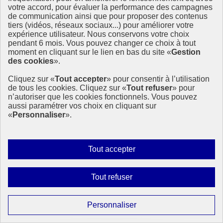
votre accord, pour évaluer la performance des campagnes
de communication ainsi que pour proposer des contenus
tiers (vidéos, réseaux sociaux...) pour améliorer votre
expérience utilisateur. Nous conservons votre choix
Journal de bord Forum Politique de Haut Niveau
pendant 6 mois. Vous pouvez changer ce choix à tout
2020 - Jour 7
moment en cliquant sur le lien en bas du site «
Gestion
des cookies
».
Mercredi 15 juillet, 10 pays présentaient leur revue nationale
volontaire, dont l’Autriche qui renoue avec le portage du
Cliquez sur «
Tout accepter
» pour consentir à l’utilisation
développement durable au niveau fédéral
de tous les cookies. Cliquez sur «
Tout refuser
» pour
Après la session des messages des « régions économiques de
n’autoriser que les cookies fonctionnels. Vous pouvez
l’ONU », qui auront (…)
aussi paramétrer vos choix en cliquant sur
«
Personnaliser
».
22 juillet 2020 - À l’International
Autoriser
Tout accepter
tous
les
Interdire
Tout refuser
cookies
tous
les
Paramétrer
Personnaliser
cookies
les