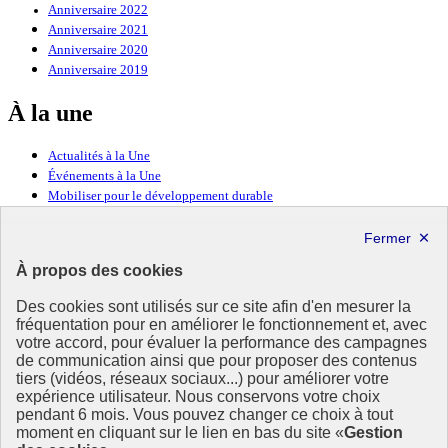
Anniversaire 2022
Anniversaire 2021
Anniversaire 2020
Anniversaire 2019
À la une
Actualités à la Une
Événements à la Une
Mobiliser pour le développement durable
Forum politique de haut niveau
Lettre d’information ODDyssée vers 2030
À propos des cookies
Ressources
Des cookies sont utilisés sur ce site afin d'en mesurer la
fréquentation pour en améliorer le fonctionnement et, avec
Ressources
votre accord, pour évaluer la performance des campagnes
La Méth’ODD
de communication ainsi que pour proposer des contenus
Gouvernement
tiers (vidéos, réseaux sociaux...) pour améliorer votre
expérience utilisateur. Nous conservons votre choix
Ce site propose l’information de référence concernant l’Agenda
pendant 6 mois. Vous pouvez changer ce choix à tout
2030 et la feuille de route de la France. Il valorise la mobilisation de
moment en cliquant sur le lien en bas du site «
Gestion
tous les acteurs.