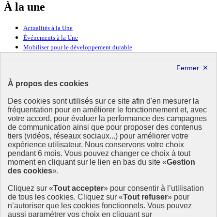
À la une
Actualités à la Une
Événements à la Une
Mobiliser pour le développement durable
Forum politique de haut niveau
Lettre d’information ODDyssée vers 2030
À propos des cookies
Ressources
Des cookies sont utilisés sur ce site afin d'en mesurer la
Ressources
fréquentation pour en améliorer le fonctionnement et, avec
votre accord, pour évaluer la performance des campagnes
La Méth’ODD
de communication ainsi que pour proposer des contenus
Gouvernement
tiers (vidéos, réseaux sociaux...) pour améliorer votre
expérience utilisateur. Nous conservons votre choix
Ce site propose l’information de référence concernant l’Agenda
pendant 6 mois. Vous pouvez changer ce choix à tout
2030 et la feuille de route de la France. Il valorise la mobilisation de
moment en cliquant sur le lien en bas du site «
Gestion
tous les acteurs.
des cookies
».
info.gouv.fr
- ouvre une nouvelle fenêtre
Cliquez sur «
Tout accepter
» pour consentir à l’utilisation
service-public.fr
- ouvre une nouvelle fenêtre
de tous les cookies. Cliquez sur «
Tout refuser
» pour
legifrance.gouv.fr
- ouvre une nouvelle fenêtre
n’autoriser que les cookies fonctionnels. Vous pouvez
data.gouv.fr
- ouvre une nouvelle fenêtre
aussi paramétrer vos choix en cliquant sur