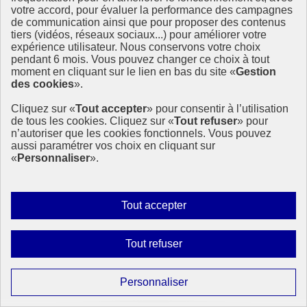
votre accord, pour évaluer la performance des campagnes
de communication ainsi que pour proposer des contenus
tiers (vidéos, réseaux sociaux...) pour améliorer votre
expérience utilisateur. Nous conservons votre choix
pendant 6 mois. Vous pouvez changer ce choix à tout
moment en cliquant sur le lien en bas du site «
Gestion
des cookies
».
Cliquez sur «
Tout accepter
» pour consentir à l’utilisation
de tous les cookies. Cliquez sur «
Tout refuser
» pour
n’autoriser que les cookies fonctionnels. Vous pouvez
aussi paramétrer vos choix en cliquant sur
«
Personnaliser
».
Autoriser
Tout accepter
Un nouveau cap territorial pour le Comité 21
tous
Après l’ouverture de nouveaux établissements en 2026, le Comité
les
Interdire
Tout refuser
21 poursuit son développement avec un objectif clair : étendre son
cookies
tous
action en outre-mer d’ici 2027 et accompagner la transition
écologique sur l’ensemble des territoires.
les
Paramétrer
Personnaliser
cookies
16 avril 2026 - En France
les