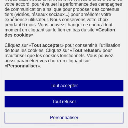
votre accord, pour évaluer la performance des campagnes
de communication ainsi que pour proposer des contenus
tiers (vidéos, réseaux sociaux...) pour améliorer votre
Étincelles, une campagne internationale pour
expérience utilisateur. Nous conservons votre choix
promouvoir le sport au féminin
pendant 6 mois. Vous pouvez changer ce choix à tout
moment en cliquant sur le lien en bas du site «
Gestion
des cookies
».
Cette année, la France est fière d’accueillir les premiers Jeux
Olympiques et Paralympiques (JOP) paritaires de l’histoire. À cette
Cliquez sur «
Tout accepter
» pour consentir à l’utilisation
occasion, ONU Femmes France souhaite mettre en lumière les
de tous les cookies. Cliquez sur «
Tout refuser
» pour
enjeux liés au genre dans le monde du sport afin qu’il soit plus
n’autoriser que les cookies fonctionnels. Vous pouvez
inclusif et égalitaire.
aussi paramétrer vos choix en cliquant sur
27 juin 2024 - En France
«
Personnaliser
».
Autoriser
Tout accepter
tous
les
Interdire
Tout refuser
cookies
tous
les
Paramétrer
Personnaliser
cookies
les